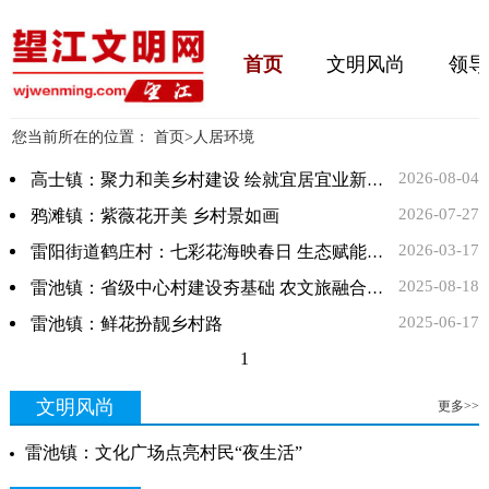
首页
文明风尚
领导
您当前所在的位置：
首页
>
人居环境
2026-08-04
高士镇：聚力和美乡村建设 绘就宜居宜业新图景
2026-07-27
鸦滩镇：紫薇花开美 乡村景如画
2026-03-17
雷阳街道鹤庄村：七彩花海映春日 生态赋能兴乡村
2025-08-18
雷池镇：省级中心村建设夯基础 农文旅融合绘振兴
2025-06-17
雷池镇：鲜花扮靓乡村路
1
文明风尚
更多>>
雷池镇：文化广场点亮村民“夜生活”