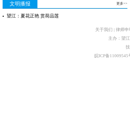
文明播报
更多>>
望江：夏花正艳 赏荷品莲
关于我们 | 律师申明
主办：望江
技
皖ICP备11009545