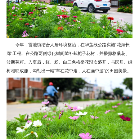
今年，雷池镇结合人居环境整治，在华莲线公路实施“花海长
廊”工程。在公路两侧绿化树间隙补栽栀子花树，并播撒格桑花、
波斯菊籽。入夏后，红、粉、白三色格桑花渐次盛开，与民居、绿
树相映成趣，勾勒出一幅“车在花中走，人在画中游”的田园美景。