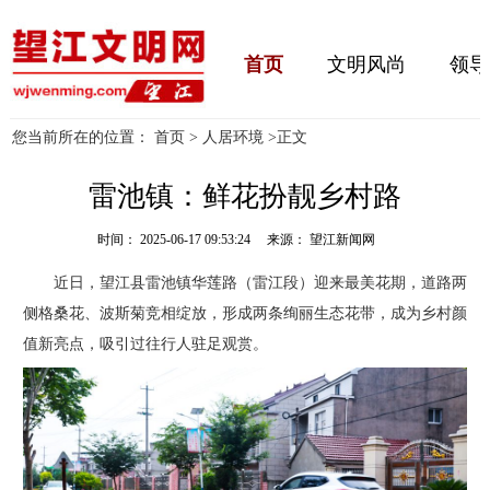
首页
文明风尚
领导
您当前所在的位置：
首页
>
人居环境
>
正文
雷池镇：鲜花扮靓乡村路
时间： 2025-06-17 09:53:24 来源： 望江新闻网
近日，望江县雷池镇华莲路（雷江段）迎来最美花期，道路两
侧格桑花、波斯菊竞相绽放，形成两条绚丽生态花带，成为乡村颜
值新亮点，吸引过往行人驻足观赏。