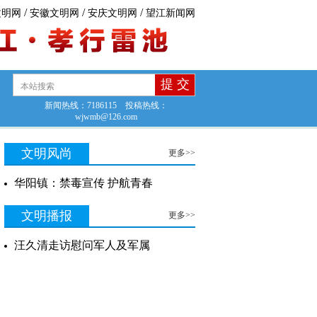
/
/
/
文明网
安徽文明网
安庆文明网
望江新闻网
新闻热线：7186115 投稿热线：
wjwmb@126.com
文明风尚
更多>>
华阳镇：禁毒宣传 护航青春
文明播报
更多>>
汪久清走访慰问军人及军属