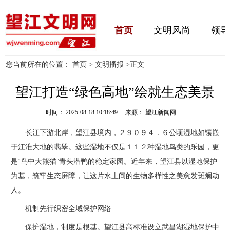
首页
文明风尚
领导
您当前所在的位置：
首页
>
文明播报
>
正文
望江打造“绿色高地”绘就生态美景
时间： 2025-08-18 10:18:49 来源： 望江新闻网
长江下游北岸，望江县境内，２９０９４．６公顷湿地如镶嵌
于江淮大地的翡翠。这些湿地不仅是１１２种湿地鸟类的乐园，更
是“鸟中大熊猫”青头潜鸭的稳定家园。近年来，望江县以湿地保护
为基，筑牢生态屏障，让这片水土间的生物多样性之美愈发斑斓动
人。
机制先行织密全域保护网络
保护湿地，制度是根基。望江县高标准设立武昌湖湿地保护中