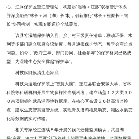
心、江豚保护区望江管理站，构建起“湿地＋江豚”双核管护体系，
并深度融合“林长＋河（湖）长”制，创新推行“林长＋检察长＋警
长”协同机制，实现专职巡护全域覆盖。
该县将湿地保护纳入县、乡、村三级责任清单，联动环保、水
利等多部门建立联席会议制度，每月通报保护动态、每季会商难点
问题。如今，“政府主导、部门协同、社会参与”的保护格局已然成
型，为湿地生态安全撑起“保护伞”。
科技赋能摸清生态家底
科技为湿地保护装上“智慧大脑”。
望江县联合安徽大学、省林
科院等科研机构开展生物多样性专项科考，建立涵盖１２大类３０
０余项指标的武昌湖湿地数据库。在核心区布设５６处高清监控
点，建成生态智慧监管系统，实现青头潜鸭栖息动态、湖区水质变
化等数据的实时传输。
相关专家经过连续５年开展的候鸟迁徙监测确认，武昌湖
是“东亚—澳大利西亚”迁飞路线上的重要中途停歇地。监测数据显