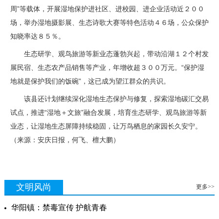
周”等载体，开展湿地保护进社区、进校园、进企业活动近２００
场，举办湿地摄影展、生态诗歌大赛等特色活动４６场，公众保护
知晓率达８５％。
生态研学、观鸟旅游等新业态蓬勃兴起，带动沿湖１２个村发
展民宿、生态农产品销售等产业，年增收超３００万元。“保护湿
地就是保护我们的饭碗”，这已成为望江群众的共识。
该县还计划继续深化湿地生态保护与修复，探索湿地碳汇交易
试点，推进“湿地＋文旅”融合发展，培育生态研学、观鸟旅游等新
业态，让湿地生态屏障持续稳固，让万鸟栖息的家园长久安宁。
（来源：安庆日报，何飞、檀大鹏）
文明风尚
更多>>
华阳镇：禁毒宣传 护航青春