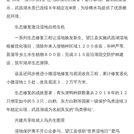
示，武昌湖水质已连续８年稳定在Ⅲ类，为珍稀水鸟提供了优质栖
息环境。
生态修复激活湿地自然生机
一系列生态修复工程让湿地焕发新生。
望江县实施武昌湖湿地
植被优化项目，清除外来入侵物种区域１２００余亩，补种芦苇、
菖蒲等乡土水生植物８００亩；完成３１５亩沿湖混交防护林建
设，筑牢湖岸生态屏障。
该县还同步推进小微湿地修复与底泥改良工程，累计修复退化
小微湿地１５处，改良底泥３．２万平方米。
生态修复的成效显著：青头潜鸭种群数量从２０１８年的１２
只增至如今的５３只，白鹤、东方白鹳等国家一级保护鸟类连续３
年稳定出现，武昌湖成为名副其实的“鸟类驿站”。
共建共享绘就人鸟共生图景
湿地保护离不开公众参与。望江县借助“世界湿地日”“爱鸟