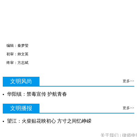
编辑：秦梦莹
初审：帅文英
终审：方志斌
文明风尚
更多>>
华阳镇：禁毒宣传 护航青春
文明播报
更多>>
望江：火柴贴花映初心 方寸之间忆峥嵘
关于我们 | 律师申明