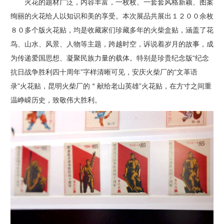
火花的题材广泛，内容丰富，一枚枚、一套套风格新颖、图案
绚丽的火花给人以知识和美的享受。本次展品共展出１２００余枚
８０多个版火花贴，均是收藏家们珍藏多年的火柴盒贴，涵盖了花
鸟、山水、风景、人物等主题，跨越时空，诉说着岁月的故事，成
为传递爱国思想、凝聚民族力量的载体。特别是珍贵纪念版“纪念
抗日战争胜利四十周年”字样清晰可见，安庆火柴厂的“文革语
录”火花贴，昆明火柴厂的＂献给老山英雄”火花贴，在方寸之间重
温峥嵘历史，致敬伟大胜利。