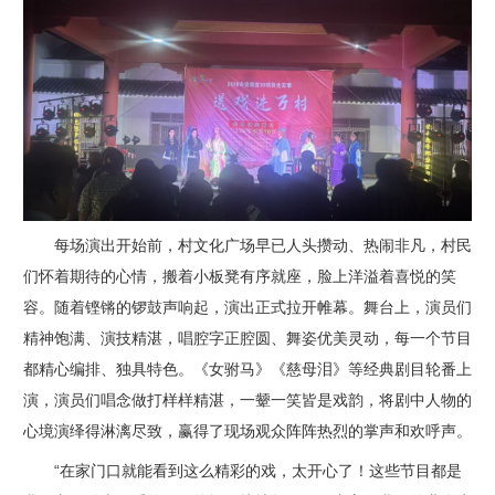
每场演出开始前，村文化广场早已人头攒动、热闹非凡，村民
们怀着期待的心情，搬着小板凳有序就座，脸上洋溢着喜悦的笑
容。随着铿锵的锣鼓声响起，演出正式拉开帷幕。舞台上，演员们
精神饱满、演技精湛，唱腔字正腔圆、舞姿优美灵动，每一个节目
都精心编排、独具特色。《女驸马》《慈母泪》等经典剧目轮番上
演，演员们唱念做打样样精湛，一颦一笑皆是戏韵，将剧中人物的
心境演绎得淋漓尽致，赢得了现场观众阵阵热烈的掌声和欢呼声。
“在家门口就能看到这么精彩的戏，太开心了！这些节目都是